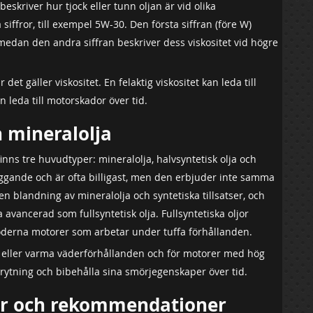
beskriver hur tjock eller tunn oljan är vid olika
siffror, till exempel 5W-30. Den första siffran (före W)
, medan den andra siffran beskriver dess viskositet vid högre
 det gäller viskositet. En felaktig viskositet kan leda till
n leda till motorskador över tid.
h mineralolja
inns tre huvudtyper: mineralolja, halvsyntetisk olja och
läggande och är ofta billigast, men den erbjuder inte samma
 en blandning av mineralolja och syntetiska tillsatser, och
 avancerad som fullsyntetisk olja. Fullsyntetiska oljor
moderna motorer som arbetar under tuffa förhållanden.
alla eller varma väderförhållanden och för motorer med hög
rytning och bibehålla sina smörjegenskaper över tid.
ner och rekommendationer