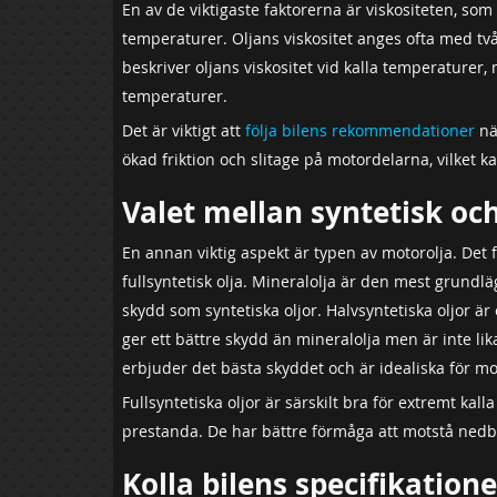
En av de viktigaste faktorerna är viskositeten, som 
temperaturer. Oljans viskositet anges ofta med två 
beskriver oljans viskositet vid kalla temperaturer
temperaturer.
Det är viktigt att
följa bilens rekommendationer
när
ökad friktion och slitage på motordelarna, vilket ka
Valet mellan syntetisk oc
En annan viktig aspekt är typen av motorolja. Det f
fullsyntetisk olja. Mineralolja är den mest grund
skydd som syntetiska oljor. Halvsyntetiska oljor är
ger ett bättre skydd än mineralolja men är inte lika
erbjuder det bästa skyddet och är idealiska för 
Fullsyntetiska oljor är särskilt bra för extremt k
prestanda. De har bättre förmåga att motstå nedb
Kolla bilens specifikatio